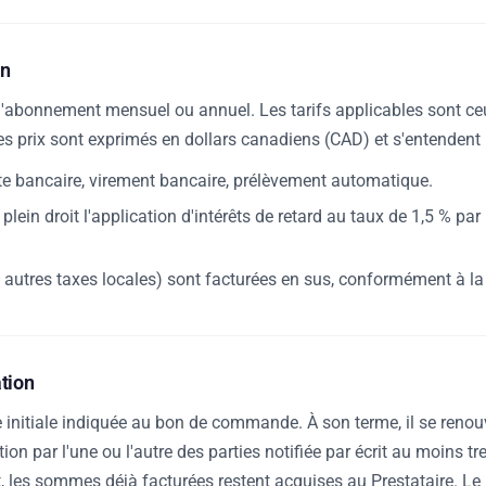
on
d'abonnement mensuel ou annuel. Les tarifs applicables sont c
les prix sont exprimés en dollars canadiens (CAD) et s'entendent
e bancaire, virement bancaire, prélèvement automatique.
lein droit l'application d'intérêts de retard au taux de 1,5 % par
autres taxes locales) sont facturées en sus, conformément à la l
ation
 initiale indiquée au bon de commande. À son terme, il se reno
on par l'une ou l'autre des parties notifiée par écrit au moins tr
nt, les sommes déjà facturées restent acquises au Prestataire. Le Pr