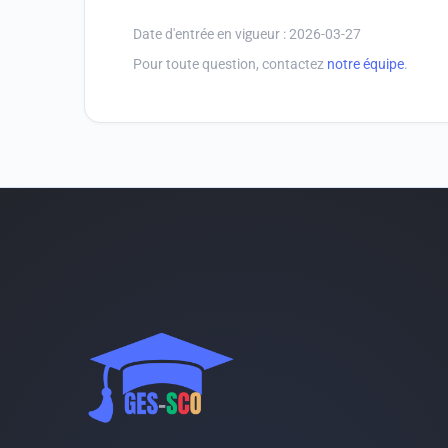
Date d'entrée en vigueur :
2026-03-27
Pour toute question, contactez
notre équipe
.