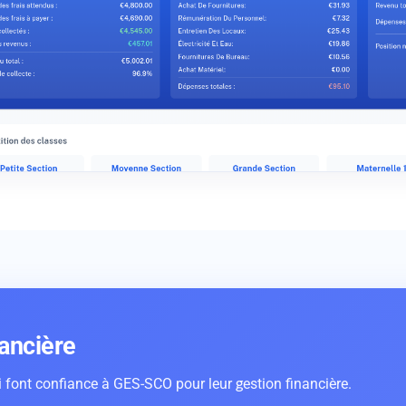
nancière
 font confiance à GES-SCO pour leur gestion financière.