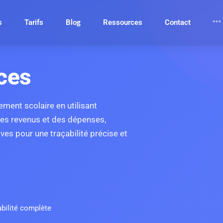
s
Tarifs
Blog
Ressources
Contact
ces
ement scolaire en utilisant
 des revenus et des dépenses,
ives pour une traçabilité précise et
abilité complète